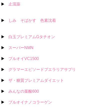
▶️
止瀉薬
▶️
しみ そばかす 色素沈着
▶️
白玉プレミアムGタチオン
▶️
スーパーNMN
▶️
プルオイVC1500
▶️
グラマーエピソードプエラリアサプリ
▶️
ザ・糖質プレミアムダイエット
▶️
みんなの葉酸600
▶️
プルオイナノコラーゲン